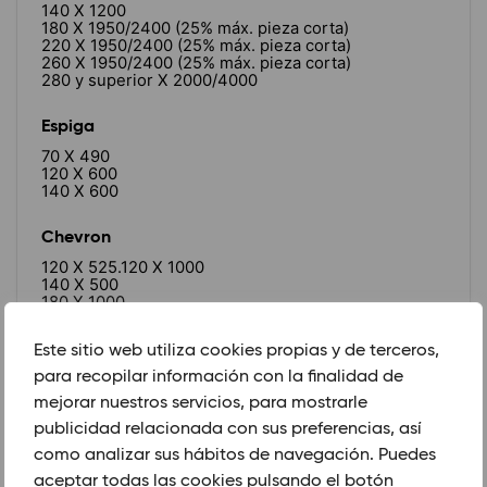
140 X 1200
180 X 1950/2400 (25% máx. pieza corta)
220 X 1950/2400 (25% máx. pieza corta)
260 X 1950/2400 (25% máx. pieza corta)
280 y superior X 2000/4000
Espiga
70 X 490
120 X 600
140 X 600
Chevron
120 X 525.120 X 1000
140 X 500
180 X 1000
GROSOR (mm)
Este sitio web utiliza cookies propias y de terceros,
13/4
para recopilar información con la finalidad de
21/6
mejorar nuestros servicios, para mostrarle
publicidad relacionada con sus preferencias, así
como analizar sus hábitos de navegación. Puedes
PEDIR CITA PREVIA
aceptar todas las cookies pulsando el botón