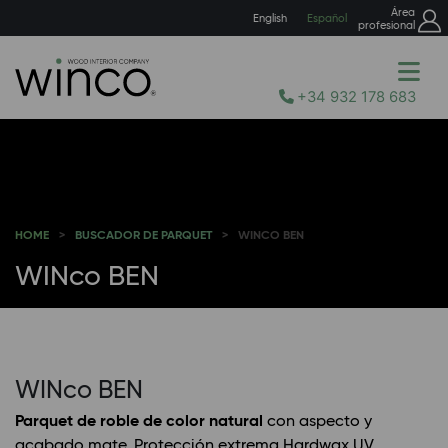
Área
English
Español
profesional
+34 932 178 683
HOME
BUSCADOR DE PARQUET
WINCO BEN
WINco BEN
WINco BEN
Parquet de roble de color natural
con aspecto y
acabado mate. Protección extrema Hardwax UV.