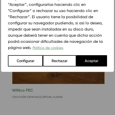
“Aceptar”, configurarlas haciendo clic en
“Configurar” o rechazar su uso haciendo clic en
PRODUCTOS RELACIONADOS.
“Rechazar”. El usuario tiene la posibilidad de
configurar su navegador pudiendo, si así lo desea,
impedir que sean instaladas en su disco duro,
aunque deberá tener en cuenta que dicha acción
podrá ocasionar dificultades de navegación de la
página web.
Política de cookies
Configurar
Rechazar
Aceptar
WINco PEC
W
COLECCIÓN ESENCIALES,SPECIAL,CLASSIC
C