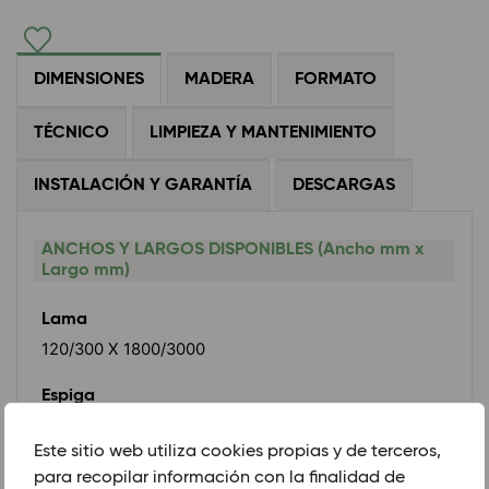
DIMENSIONES
MADERA
FORMATO
TÉCNICO
LIMPIEZA Y MANTENIMIENTO
INSTALACIÓN Y GARANTÍA
DESCARGAS
ANCHOS Y LARGOS DISPONIBLES (Ancho mm x
Largo mm)
Lama
120/300 X 1800/3000
Espiga
120 X 720
Este sitio web utiliza cookies propias y de terceros,
Chevron
para recopilar información con la finalidad de