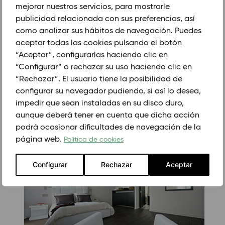
120 X 650
mejorar nuestros servicios, para mostrarle
publicidad relacionada con sus preferencias, así
GROSOR (mm)
como analizar sus hábitos de navegación. Puedes
20/6
aceptar todas las cookies pulsando el botón
22
“Aceptar”, configurarlas haciendo clic en
“Configurar” o rechazar su uso haciendo clic en
“Rechazar”. El usuario tiene la posibilidad de
PEDIR CITA PREVIA
configurar su navegador pudiendo, si así lo desea,
impedir que sean instaladas en su disco duro,
aunque deberá tener en cuenta que dicha acción
PRODUCTOS RELACIONADOS.
podrá ocasionar dificultades de navegación de la
página web.
Política de cookies
Configurar
Rechazar
Aceptar