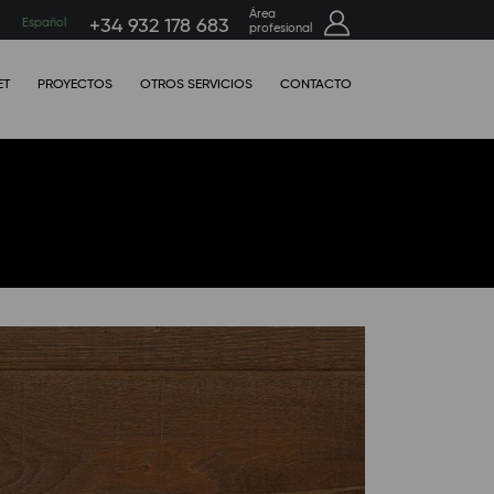
Área
h
Español
+34 932 178 683
profesional
ET
PROYECTOS
OTROS SERVICIOS
CONTACTO