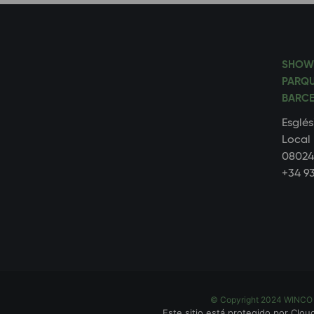
SHOW
PARQU
BARCE
Esglés
Local 
08024
+34 93
© Copyright 2024 WINC
Este sitio está protegido por Cloud