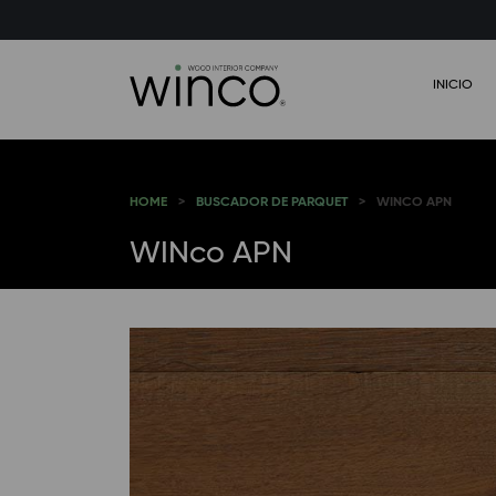
INICIO
HOME
BUSCADOR DE PARQUET
WINCO APN
WINco APN