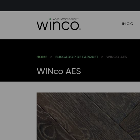
INICIO
HOME
BUSCADOR DE PARQUET
WINCO AES
WINco AES