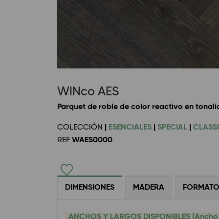
WINco AES
Parquet de roble de color reactivo en tonal
COLECCIÓN
|
ESENCIALES
|
SPECIAL
|
CLASS
REF
WAES0000
DIMENSIONES
MADERA
FORMAT
ANCHOS Y LARGOS DISPONIBLES (Ancho