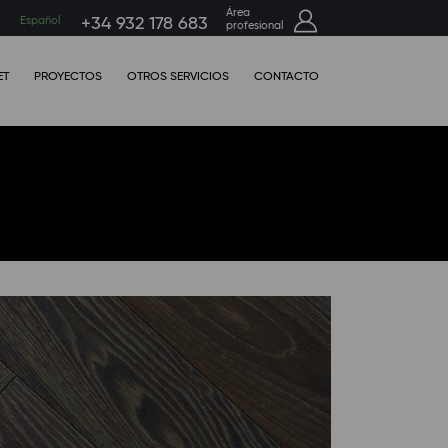
Área
h
Español
+34 932 178 683
profesional
ET
PROYECTOS
OTROS SERVICIOS
CONTACTO