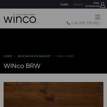
Área
English
Español
profesional
+34 932 178 683
HOME
BUSCADOR DE PARQUET
WINCO BRW
WINco BRW