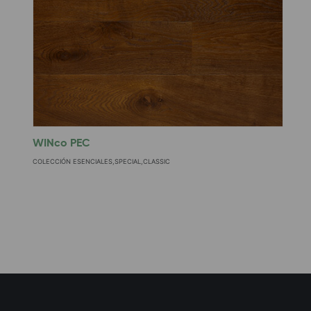
WINco PEC
W
COLECCIÓN ESENCIALES,SPECIAL,CLASSIC
C