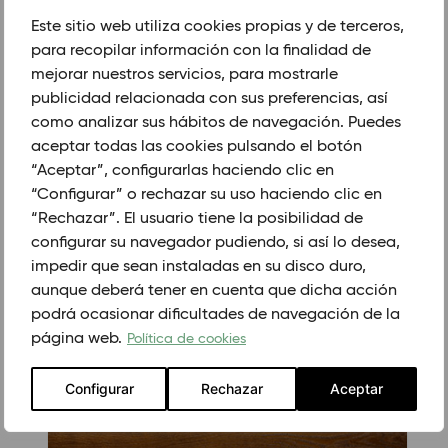
120 X 600
Este sitio web utiliza cookies propias y de terceros,
140 X 600
para recopilar información con la finalidad de
Chevron
mejorar nuestros servicios, para mostrarle
publicidad relacionada con sus preferencias, así
120 X 525.120 X 1000
140 X 500
como analizar sus hábitos de navegación. Puedes
180 X 1000
aceptar todas las cookies pulsando el botón
GROSOR (mm)
“Aceptar”, configurarlas haciendo clic en
“Configurar” o rechazar su uso haciendo clic en
13/4
21/6
“Rechazar”. El usuario tiene la posibilidad de
configurar su navegador pudiendo, si así lo desea,
impedir que sean instaladas en su disco duro,
aunque deberá tener en cuenta que dicha acción
PEDIR CITA PREVIA
podrá ocasionar dificultades de navegación de la
página web.
Política de cookies
PRODUCTOS RELACIONADOS.
Configurar
Rechazar
Aceptar