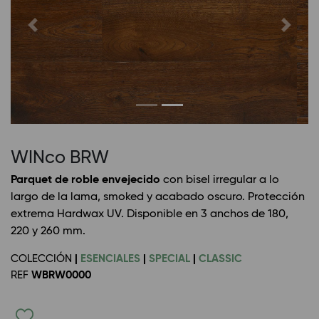
Previous
Next
WINco BRW
Parquet de roble envejecido
con bisel irregular a lo
largo de la lama, smoked y acabado oscuro. Protección
extrema Hardwax UV. Disponible en 3 anchos de 180,
220 y 260 mm.
COLECCIÓN
|
ESENCIALES
|
SPECIAL
|
CLASSIC
REF
WBRW0000