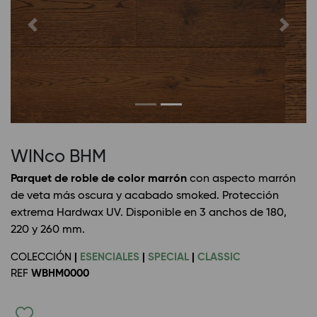
Previous
Next
WINco BHM
Parquet de roble de color marrón
con aspecto marrón
de veta más oscura y acabado smoked. Protección
extrema Hardwax UV. Disponible en 3 anchos de 180,
220 y 260 mm.
COLECCIÓN
|
ESENCIALES
|
SPECIAL
|
CLASSIC
REF
WBHM0000