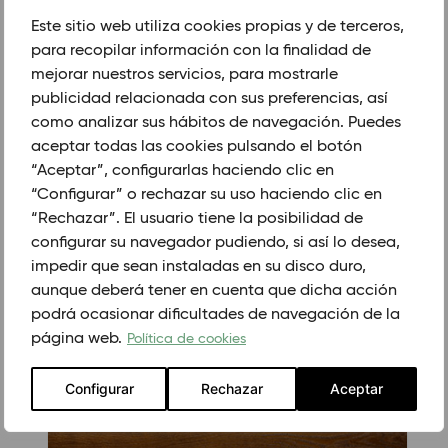
120 X 600
Este sitio web utiliza cookies propias y de terceros,
140 X 600
para recopilar información con la finalidad de
Chevron
mejorar nuestros servicios, para mostrarle
publicidad relacionada con sus preferencias, así
120 X 525.120 X 1000
140 X 500
como analizar sus hábitos de navegación. Puedes
180 X 1000
aceptar todas las cookies pulsando el botón
GROSOR (mm)
“Aceptar”, configurarlas haciendo clic en
“Configurar” o rechazar su uso haciendo clic en
13/4
21/6
“Rechazar”. El usuario tiene la posibilidad de
configurar su navegador pudiendo, si así lo desea,
impedir que sean instaladas en su disco duro,
aunque deberá tener en cuenta que dicha acción
PEDIR CITA PREVIA
podrá ocasionar dificultades de navegación de la
página web.
Política de cookies
PRODUCTOS RELACIONADOS.
Configurar
Rechazar
Aceptar