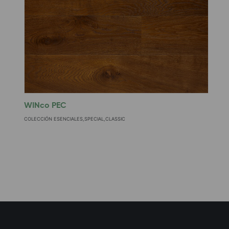
WINco PEC
W
COLECCIÓN ESENCIALES,SPECIAL,CLASSIC
C