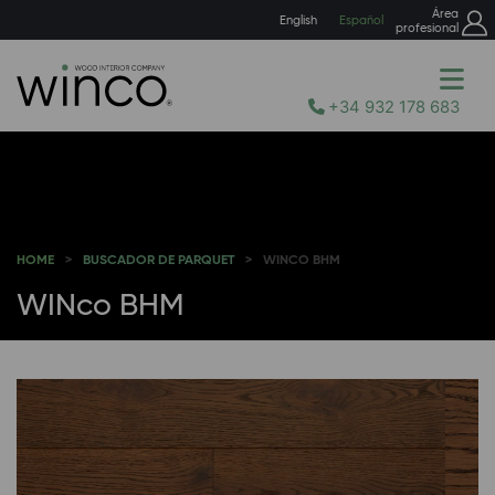
Área
English
Español
profesional
+34 932 178 683
HOME
BUSCADOR DE PARQUET
WINCO BHM
WINco BHM