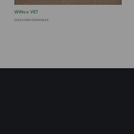
WINco VE7
W
COLECCIÓN ESENCIALES
C