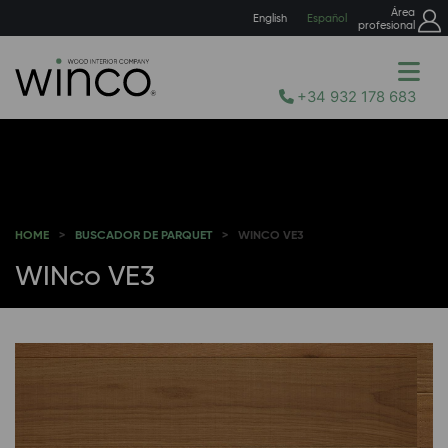
Área
English
Español
profesional
+34 932 178 683
HOME
BUSCADOR DE PARQUET
WINCO VE3
WINco VE3