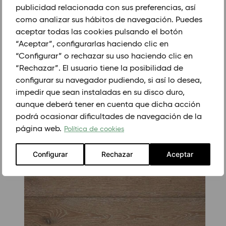
GROSOR (mm)
publicidad relacionada con sus preferencias, así
como analizar sus hábitos de navegación. Puedes
16/4
aceptar todas las cookies pulsando el botón
“Aceptar”, configurarlas haciendo clic en
“Configurar” o rechazar su uso haciendo clic en
PEDIR CITA PREVIA
“Rechazar”. El usuario tiene la posibilidad de
configurar su navegador pudiendo, si así lo desea,
impedir que sean instaladas en su disco duro,
PRODUCTOS RELACIONADOS.
aunque deberá tener en cuenta que dicha acción
podrá ocasionar dificultades de navegación de la
página web.
Política de cookies
Configurar
Rechazar
Aceptar