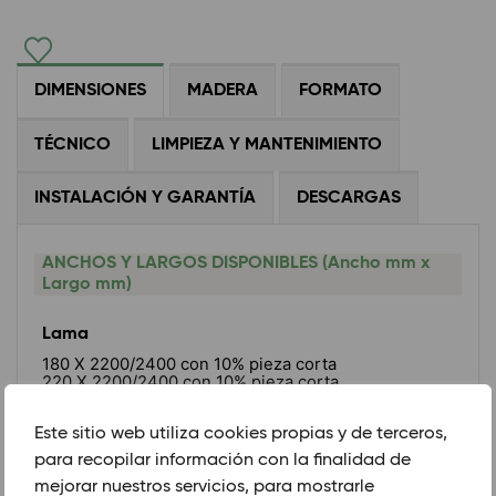
DIMENSIONES
MADERA
FORMATO
TÉCNICO
LIMPIEZA Y MANTENIMIENTO
INSTALACIÓN Y GARANTÍA
DESCARGAS
ANCHOS Y LARGOS DISPONIBLES (Ancho mm x
Largo mm)
Lama
180 X 2200/2400 con 10% pieza corta
220 X 2200/2400 con 10% pieza corta
260 X 2200/2400 con 10% pieza corta
Este sitio web utiliza cookies propias y de terceros,
Espiga
para recopilar información con la finalidad de
120 X 600
mejorar nuestros servicios, para mostrarle